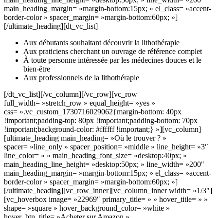
main_heading_margin= »margin-bottom:15px; » el_class= »accent-
border-color » spacer_margin= »margin-bottom:60px; »]
[/ultimate_heading][dt_vc_list]
Aux débutants souhaitant découvrir la lithothérapie
Aux praticiens cherchant un ouvrage de référence complet
À toute personne intéressée par les médecines douces et le
bien-être
Aux professionnels de la lithothérapie
[/dt_vc_list][/vc_column][/vc_row][vc_row
full_width= »stretch_row » equal_height= »yes »
css= ».vc_custom_1730716029062{margin-bottom: 40px
!important;padding-top: 80px !important;padding-bottom: 70px
!important;background-color: #ffffff !important;} »][vc_column]
[ultimate_heading main_heading= »Où le trouver ? »
spacer= »line_only » spacer_position= »middle » line_height= »3″
line_color= » » main_heading_font_size= »desktop:40px; »
main_heading_line_height= »desktop:50px; » line_width= »200″
main_heading_margin= »margin-bottom:15px; » el_class= »accent-
border-color » spacer_margin= »margin-bottom:60px; »]
[/ultimate_heading][vc_row_inner][vc_column_inner width= »1/3″]
[vc_hoverbox image= »22969″ primary_title= » » hover_title= » »
shape= »square » hover_background_color= »white »
hover_btn_title= »Acheter sur Amazon »