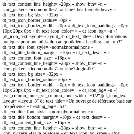
dt_text_content_line_height= »28px » show_btn= »n »
icon_picker= »icomoon-the7-font-the7-heart-empty-heavy »
dt_text_icon_bg_size= »32px »
dt_text_icon_border_radius= »0px »
dt_text_icon_border_width= »0px » dt_text_icon_paddings= »0px
10px 20px 0px » dt_text_icon_color= » » dt_icon_bg= »n »]
[dt_icon_text layout= »layout_3″ dt_text_title= »Des informations
pratiques pour une utilisation au quotidien » heading_tag= »h3″
dt_text_title_font_style= »normal:normal:none »
dt_text_title_bottom_margin= »10px » dt_text_desc= » »
dt_text_content_font_size= »16px »
dt_text_content_line_height= »28px » show_btn= »n »
icon_picker= »icomoon-the7-font-the7-login-00″
dt_text_icon_bg_size= »32px »
dt_text_icon_border_radius= »0px »
dt_text_icon_border_width= »0px » dt_text_icon_paddings= »0px
10px 20px 0px » dt_text_icon_color= » » dt_icon_bg= »n »]
[/vc_column_inner][vc_column_inner width= »1/2″][dt_icon_text
layout= »layout_3″ dt_text_title= »Un ouvrage de référence basé sur
l’expérience » heading_tag= »h3″
dt_text_title_font_style= »normal:normal:none »
dt_text_title_bottom_margin= »10px » dt_text_desc= » »
dt_text_content_font_size= »16px »
dt_text_content_line_height= »28px » show_btn= »n »
icon_picker= »fas fa-briefcase » dt_text_icon_bg_size= »32px »