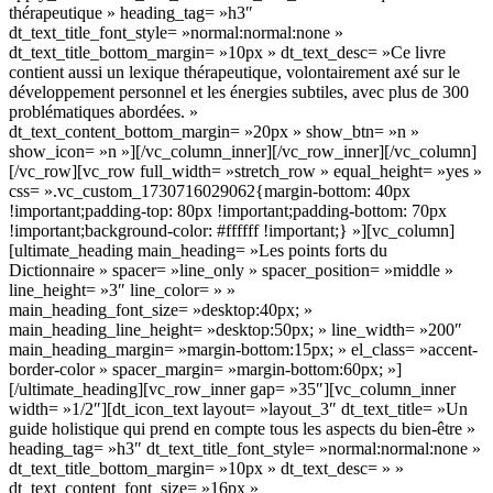
thérapeutique » heading_tag= »h3″
dt_text_title_font_style= »normal:normal:none »
dt_text_title_bottom_margin= »10px » dt_text_desc= »Ce livre
contient aussi un lexique thérapeutique, volontairement axé sur le
développement personnel et les énergies subtiles, avec plus de 300
problématiques abordées. »
dt_text_content_bottom_margin= »20px » show_btn= »n »
show_icon= »n »][/vc_column_inner][/vc_row_inner][/vc_column]
[/vc_row][vc_row full_width= »stretch_row » equal_height= »yes »
css= ».vc_custom_1730716029062{margin-bottom: 40px
!important;padding-top: 80px !important;padding-bottom: 70px
!important;background-color: #ffffff !important;} »][vc_column]
[ultimate_heading main_heading= »Les points forts du
Dictionnaire » spacer= »line_only » spacer_position= »middle »
line_height= »3″ line_color= » »
main_heading_font_size= »desktop:40px; »
main_heading_line_height= »desktop:50px; » line_width= »200″
main_heading_margin= »margin-bottom:15px; » el_class= »accent-
border-color » spacer_margin= »margin-bottom:60px; »]
[/ultimate_heading][vc_row_inner gap= »35″][vc_column_inner
width= »1/2″][dt_icon_text layout= »layout_3″ dt_text_title= »Un
guide holistique qui prend en compte tous les aspects du bien-être »
heading_tag= »h3″ dt_text_title_font_style= »normal:normal:none »
dt_text_title_bottom_margin= »10px » dt_text_desc= » »
dt_text_content_font_size= »16px »