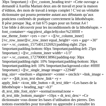
30px !important;} »][vc_custom_heading text= »Cette ouvrage a
demandé à Aurélia Mariani deux ans de travail et pour la maison
d’édition, des mois de travail à temps complet ! C’est un véritable
dictionnaire qui pourra permettre autant aux débutants qu’aux
praticiens confirmés de pratiquer correctement la lithothérapie.
Il pèse presque 3kg, et fait 675 pages pour un format A4 !
Une bible à découvrir pour les inconditionnels de la lithothérapie. »
font_container= »tag:p|text_align:left|color:%23ffffff »
use_theme_fonts= »yes » css= » »][/vc_column_inner]
[/vc_row_inner][vc_row_inner equal_height= »yes » gap= »30″
css= ».vc_custom_1575401232692{padding-right: 25px
!important;padding-bottom: 60px !important;padding-left: 25px
!important;} »][vc_column_inner width= »1/3″
css= ».vc_custom_1727900013896{padding-top: 30px
!important;padding-right: 10% !important;padding-bottom: 30px
!important;padding-left: 10% !important;background-color: #ffffff
!important;} »][vc_single_image image= »22948″
img_size= »medium » alignment= »center » onclick= »link_image »
css= » »][dt_icon_text show_link= »y »
apply_link= »icon_title_button » dt_text_title= »Les bases de la
lithothérapie » heading_tag= »h3″
dt_text_title_font_style= »normal:normal:none »
dt_text_title_bottom_margin= »10px » dt_text_desc= »Ce
dictionnaire vous donne les bases d’utilisation des pierres. Des
notions essentielles pour travailler ou apprendre à connaître les