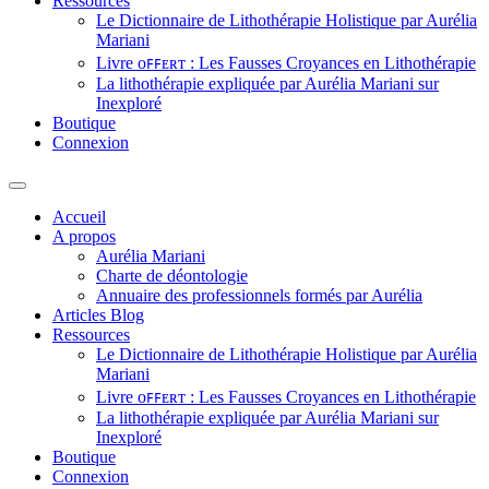
Ressources
Le Dictionnaire de Lithothérapie Holistique par Aurélia
Mariani
Livre ᴏꜰꜰᴇʀᴛ : Les Fausses Croyances en Lithothérapie
La lithothérapie expliquée par Aurélia Mariani sur
Inexploré
Boutique
Connexion
Accueil
A propos
Aurélia Mariani
Charte de déontologie
Annuaire des professionnels formés par Aurélia
Articles Blog
Ressources
Le Dictionnaire de Lithothérapie Holistique par Aurélia
Mariani
Livre ᴏꜰꜰᴇʀᴛ : Les Fausses Croyances en Lithothérapie
La lithothérapie expliquée par Aurélia Mariani sur
Inexploré
Boutique
Connexion