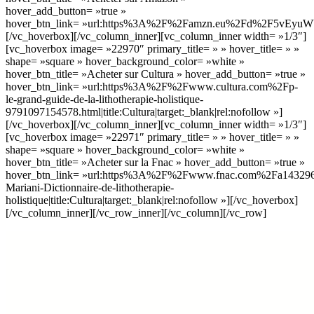
hover_add_button= »true »
hover_btn_link= »url:https%3A%2F%2Famzn.eu%2Fd%2F5vEyuWV|tit
[/vc_hoverbox][/vc_column_inner][vc_column_inner width= »1/3″]
[vc_hoverbox image= »22970″ primary_title= » » hover_title= » »
shape= »square » hover_background_color= »white »
hover_btn_title= »Acheter sur Cultura » hover_add_button= »true »
hover_btn_link= »url:https%3A%2F%2Fwww.cultura.com%2Fp-
le-grand-guide-de-la-lithotherapie-holistique-
9791097154578.html|title:Cultura|target:_blank|rel:nofollow »]
[/vc_hoverbox][/vc_column_inner][vc_column_inner width= »1/3″]
[vc_hoverbox image= »22971″ primary_title= » » hover_title= » »
shape= »square » hover_background_color= »white »
hover_btn_title= »Acheter sur la Fnac » hover_add_button= »true »
hover_btn_link= »url:https%3A%2F%2Fwww.fnac.com%2Fa143296
Mariani-Dictionnaire-de-lithotherapie-
holistique|title:Cultura|target:_blank|rel:nofollow »][/vc_hoverbox]
[/vc_column_inner][/vc_row_inner][/vc_column][/vc_row]