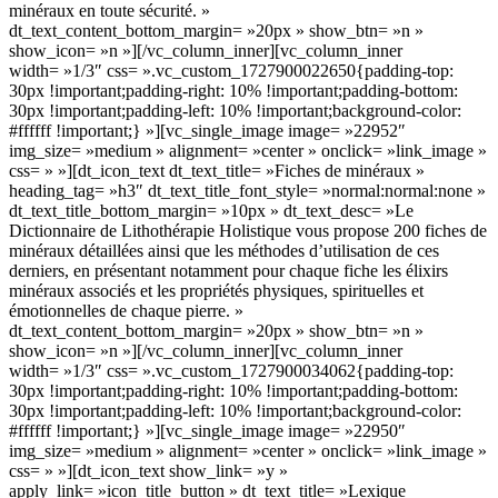
minéraux en toute sécurité. »
dt_text_content_bottom_margin= »20px » show_btn= »n »
show_icon= »n »][/vc_column_inner][vc_column_inner
width= »1/3″ css= ».vc_custom_1727900022650{padding-top:
30px !important;padding-right: 10% !important;padding-bottom:
30px !important;padding-left: 10% !important;background-color:
#ffffff !important;} »][vc_single_image image= »22952″
img_size= »medium » alignment= »center » onclick= »link_image »
css= » »][dt_icon_text dt_text_title= »Fiches de minéraux »
heading_tag= »h3″ dt_text_title_font_style= »normal:normal:none »
dt_text_title_bottom_margin= »10px » dt_text_desc= »Le
Dictionnaire de Lithothérapie Holistique vous propose 200 fiches de
minéraux détaillées ainsi que les méthodes d’utilisation de ces
derniers, en présentant notamment pour chaque fiche les élixirs
minéraux associés et les propriétés physiques, spirituelles et
émotionnelles de chaque pierre. »
dt_text_content_bottom_margin= »20px » show_btn= »n »
show_icon= »n »][/vc_column_inner][vc_column_inner
width= »1/3″ css= ».vc_custom_1727900034062{padding-top:
30px !important;padding-right: 10% !important;padding-bottom:
30px !important;padding-left: 10% !important;background-color:
#ffffff !important;} »][vc_single_image image= »22950″
img_size= »medium » alignment= »center » onclick= »link_image »
css= » »][dt_icon_text show_link= »y »
apply_link= »icon_title_button » dt_text_title= »Lexique