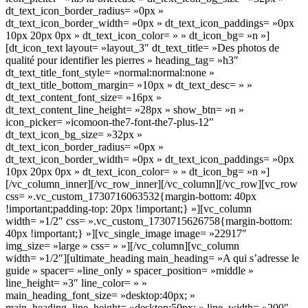
dt_text_icon_border_radius= »0px »
dt_text_icon_border_width= »0px » dt_text_icon_paddings= »0px
10px 20px 0px » dt_text_icon_color= » » dt_icon_bg= »n »]
[dt_icon_text layout= »layout_3″ dt_text_title= »Des photos de
qualité pour identifier les pierres » heading_tag= »h3″
dt_text_title_font_style= »normal:normal:none »
dt_text_title_bottom_margin= »10px » dt_text_desc= » »
dt_text_content_font_size= »16px »
dt_text_content_line_height= »28px » show_btn= »n »
icon_picker= »icomoon-the7-font-the7-plus-12″
dt_text_icon_bg_size= »32px »
dt_text_icon_border_radius= »0px »
dt_text_icon_border_width= »0px » dt_text_icon_paddings= »0px
10px 20px 0px » dt_text_icon_color= » » dt_icon_bg= »n »]
[/vc_column_inner][/vc_row_inner][/vc_column][/vc_row][vc_row
css= ».vc_custom_1730716063532{margin-bottom: 40px
!important;padding-top: 20px !important;} »][vc_column
width= »1/2″ css= ».vc_custom_1730715626758{margin-bottom:
40px !important;} »][vc_single_image image= »22917″
img_size= »large » css= » »][/vc_column][vc_column
width= »1/2″][ultimate_heading main_heading= »A qui s’adresse le
guide » spacer= »line_only » spacer_position= »middle »
line_height= »3″ line_color= » »
main_heading_font_size= »desktop:40px; »
main_heading_line_height= »desktop:50px; » line_width= »200″