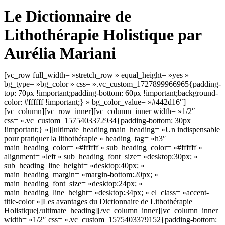
Le Dictionnaire de
Lithothérapie Holistique par
Aurélia Mariani
[vc_row full_width= »stretch_row » equal_height= »yes »
bg_type= »bg_color » css= ».vc_custom_1727899966965{padding-
top: 70px !important;padding-bottom: 60px !important;background-
color: #ffffff !important;} » bg_color_value= »#442d16″]
[vc_column][vc_row_inner][vc_column_inner width= »1/2″
css= ».vc_custom_1575403372934{padding-bottom: 30px
!important;} »][ultimate_heading main_heading= »Un indispensable
pour pratiquer la lithothérapie » heading_tag= »h3″
main_heading_color= »#ffffff » sub_heading_color= »#ffffff »
alignment= »left » sub_heading_font_size= »desktop:30px; »
sub_heading_line_height= »desktop:40px; »
main_heading_margin= »margin-bottom:20px; »
main_heading_font_size= »desktop:24px; »
main_heading_line_height= »desktop:34px; » el_class= »accent-
title-color »]Les avantages du Dictionnaire de Lithothérapie
Holistique[/ultimate_heading][/vc_column_inner][vc_column_inner
width= »1/2″ css= ».vc_custom_1575403379152{padding-bottom: