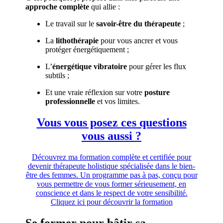
approche complète
qui allie :
Le travail sur le
savoir-être du thérapeute
;
La
lithothérapie
pour vous ancrer et vous
protéger énergétiquement ;
L’
énergétique vibratoire
pour gérer les flux
subtils ;
Et une vraie réflexion sur votre
posture
professionnelle
et vos limites.
Vous vous posez ces questions
vous aussi ?
Découvrez ma formation complète et certifiée pour
devenir thérapeute holistique spécialisée dans le bien-
être des femmes. Un programme pas à pas, conçu pour
vous permettre de vous former sérieusement, en
conscience et dans le respect de votre sensibilité.
Cliquez ici pour découvrir la formation
Se former pour bâtir sa