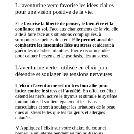
L ’aventurine verte favorise les idées claires
pour une vision positive de la vie.
Elle
favorise la liberté de penser, le bien-être et la
confiance en soi.
Face aux changements de la vie, elle
aide à faire face aux situations compliquées, à
surmonter les peines de cœur.
Elle permet aussi de
combattre les insomnies liées au stress
et aiderait à
guérir les maladies infantiles. Pierre recommandée
pour calmer l’eczéma et le psoriasis, liés au stress.
L’aventurine verte : utilisée en élixir pour
détendre et soulager les tensions nerveuses
L’élixir d’aventurine est un très bon allié pour
lutter contre le stress et l’anxiété
. En effet, cet élixir
détend les nerfs, active le thymus et stimule le système
immunitaire. Il soutient également les tissus
musculaires et sert à soulager les irritations de la peau
dues au stress telles que les rougeurs et allergies
cutanées.
💡Appliquez l’élixir sur votre chakra du cœur et
prenez-le en interne pendant au moins 40 jours.