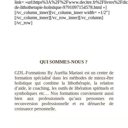
link= »url:https%3A%2F%2Fwww.decitre.fr%2Flivres%2Fdict
de-lithotherapie-holistique-9791097154578.html »]
[/vc_column_inner][vc_column_inner width= »1/2″]
[/vc_column_inner][/vc_row_inner][/vc_column]
[/vc_row]
QUI SOMMES-NOUS ?
GDL-Formations By Aurélia Mariani est un centre de
formation spécialisé dans les méthodes de mieux-être
holistique qui combine la lithothérapie, la relation
d’aide, le coaching, les outils de libération spirituels et
symboliques etc… Nos formations conviennent aussi
bien aux professionnels qu’aux personnes en
reconversion professionnelle et en démarche de
croissance personnelle.