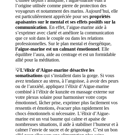
Utilisée depuis l’antiquité, l’aigue-marine était à
l’origine utilisée comme pierre de protection des
voyageurs et notamment des marins. Aujourd’hui, elle
est particulièrement appréciée pour ses
propriétés
apaisantes sur le mental et ses effets positifs sur la
communication
. En effet, l’aigue-marine aide à
s’exprimer avec clarté et améliore la communication
que ce soit dans le couple ou dans les relations
professionnelles. Sur le plan mental et énergétique,
l’aigue-marine est un calmant émotionnel
. Elle
équilibre l’aura, aide au centrage et est un formidable
allié pour la méditation.
💡
L’élixir d’Aigue-marine désactive les
somatisations
qui s’installent dans la gorge. Si vous
avez tendance au stress, à l’angoisse, à avoir des peurs
ou de l’anxiété, appliquez l’élixir d’Aigue-marine
combiné à l’élixir de kunzite en massage externe sur
votre plexus solaire pour harmoniser votre corps
émotionnel, lâcher prise, exprimer plus facilement vos
ressentis et émotions, évacuer plus rapidement les
chocs émotionnels si nécessaire. L’élixir d’Aigue-
marine est un vrai baume qui calme et apaise de
nombreuses situations, il aide à stabiliser l’humeur et à
calmer l’envie de sucre et de grignotage. C’est un bon