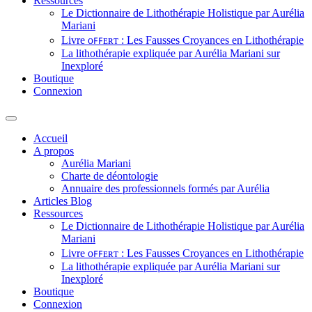
Ressources
Le Dictionnaire de Lithothérapie Holistique par Aurélia
Mariani
Livre ᴏꜰꜰᴇʀᴛ : Les Fausses Croyances en Lithothérapie
La lithothérapie expliquée par Aurélia Mariani sur
Inexploré
Boutique
Connexion
Accueil
A propos
Aurélia Mariani
Charte de déontologie
Annuaire des professionnels formés par Aurélia
Articles Blog
Ressources
Le Dictionnaire de Lithothérapie Holistique par Aurélia
Mariani
Livre ᴏꜰꜰᴇʀᴛ : Les Fausses Croyances en Lithothérapie
La lithothérapie expliquée par Aurélia Mariani sur
Inexploré
Boutique
Connexion