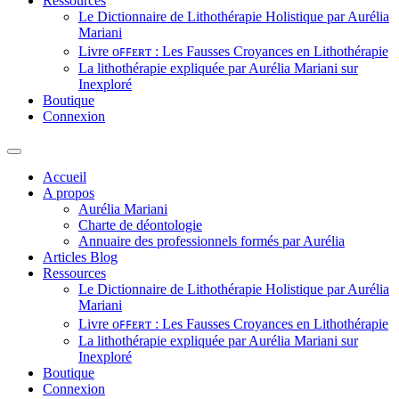
Ressources
Le Dictionnaire de Lithothérapie Holistique par Aurélia
Mariani
Livre ᴏꜰꜰᴇʀᴛ : Les Fausses Croyances en Lithothérapie
La lithothérapie expliquée par Aurélia Mariani sur
Inexploré
Boutique
Connexion
Accueil
A propos
Aurélia Mariani
Charte de déontologie
Annuaire des professionnels formés par Aurélia
Articles Blog
Ressources
Le Dictionnaire de Lithothérapie Holistique par Aurélia
Mariani
Livre ᴏꜰꜰᴇʀᴛ : Les Fausses Croyances en Lithothérapie
La lithothérapie expliquée par Aurélia Mariani sur
Inexploré
Boutique
Connexion