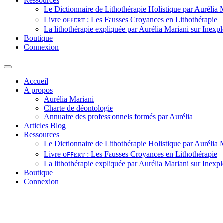
Ressources
Le Dictionnaire de Lithothérapie Holistique par Aurélia 
Livre ᴏꜰꜰᴇʀᴛ : Les Fausses Croyances en Lithothérapie
La lithothérapie expliquée par Aurélia Mariani sur Inexpl
Boutique
Connexion
Accueil
A propos
Aurélia Mariani
Charte de déontologie
Annuaire des professionnels formés par Aurélia
Articles Blog
Ressources
Le Dictionnaire de Lithothérapie Holistique par Aurélia 
Livre ᴏꜰꜰᴇʀᴛ : Les Fausses Croyances en Lithothérapie
La lithothérapie expliquée par Aurélia Mariani sur Inexpl
Boutique
Connexion