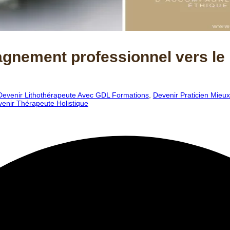
gnement professionnel vers le 
Devenir Lithothérapeute Avec GDL Formations
,
Devenir Praticien Mieux
enir Thérapeute Holistique