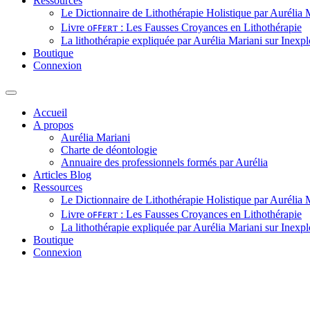
Ressources
Le Dictionnaire de Lithothérapie Holistique par Aurélia 
Livre ᴏꜰꜰᴇʀᴛ : Les Fausses Croyances en Lithothérapie
La lithothérapie expliquée par Aurélia Mariani sur Inexpl
Boutique
Connexion
Accueil
A propos
Aurélia Mariani
Charte de déontologie
Annuaire des professionnels formés par Aurélia
Articles Blog
Ressources
Le Dictionnaire de Lithothérapie Holistique par Aurélia 
Livre ᴏꜰꜰᴇʀᴛ : Les Fausses Croyances en Lithothérapie
La lithothérapie expliquée par Aurélia Mariani sur Inexpl
Boutique
Connexion